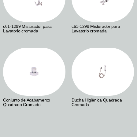
c61-1299 Misturador para
c61-1299 Misturador para
Lavatorio cromada
Lavatorio cromada
Conjunto de Acabamento
Ducha Higiênica Quadrada
Quadrado Cromado
Cromada