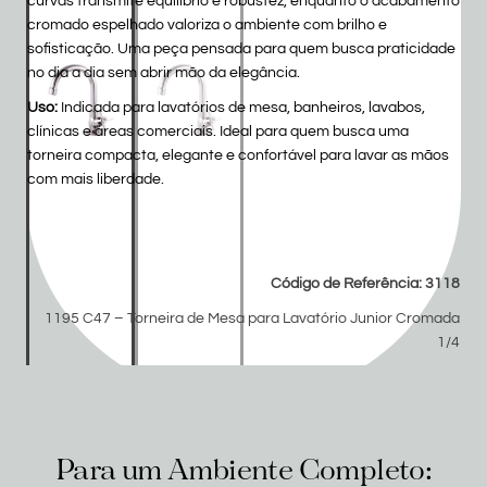
curvas transmite equilíbrio e robustez, enquanto o acabamento
cromado espelhado valoriza o ambiente com brilho e
sofisticação. Uma peça pensada para quem busca praticidade
no dia a dia sem abrir mão da elegância.
Uso:
Indicada para lavatórios de mesa, banheiros, lavabos,
clínicas e áreas comerciais. Ideal para quem busca uma
torneira compacta, elegante e confortável para lavar as mãos
com mais liberdade.
Código de Referência: 3118
1195 C47 – Torneira de Mesa para Lavatório Junior Cromada
1/4
Para um Ambiente Completo: