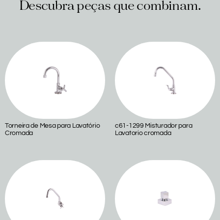
Descubra peças que combinam.
Produtos relacionados
Torneira de Mesa para Lavatório
c61-1299 Misturador para
Cromada
Lavatorio cromada