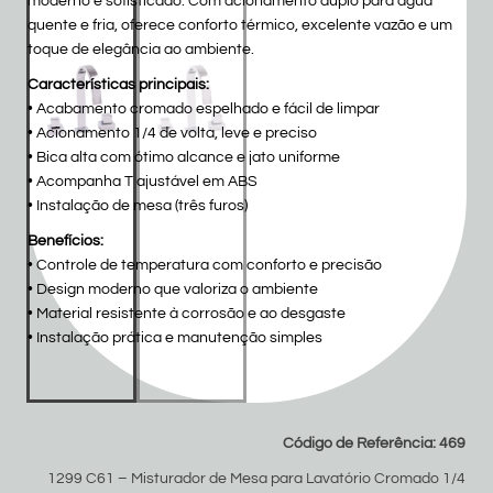
moderno e sofisticado. Com acionamento duplo para água
quente e fria, oferece conforto térmico, excelente vazão e um
toque de elegância ao ambiente.
Características principais:
• Acabamento cromado espelhado e fácil de limpar
• Acionamento 1/4 de volta, leve e preciso
• Bica alta com ótimo alcance e jato uniforme
• Acompanha T ajustável em ABS
• Instalação de mesa (três furos)
Benefícios:
• Controle de temperatura com conforto e precisão
• Design moderno que valoriza o ambiente
• Material resistente à corrosão e ao desgaste
• Instalação prática e manutenção simples
Código de Referência: 469
1299 C61 – Misturador de Mesa para Lavatório Cromado 1/4