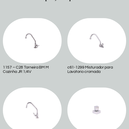
Produtos relacionados
1157 – C28 Torneira BM M
c61-1299 Misturador para
Cozinha JR 1/4V
Lavatorio cromada