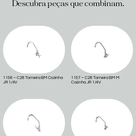
Descubra peças que combinam.
Produtos relacionados
1156 – C28 Torneira BM Cozinha
1157 – C28 Torneira BM M
JR 1/4V
Cozinha JR 1/4V