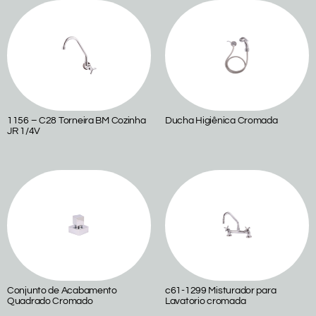
1156 – C28 Torneira BM Cozinha
Ducha Higiênica Cromada
JR 1/4V
Conjunto de Acabamento
c61-1299 Misturador para
Quadrado Cromado
Lavatorio cromada