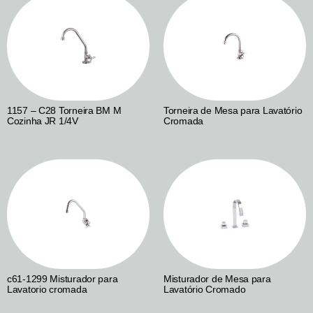
1157 – C28 Torneira BM M
Torneira de Mesa para Lavatório
Cozinha JR 1/4V
Cromada
c61-1299 Misturador para
Misturador de Mesa para
Lavatorio cromada
Lavatório Cromado