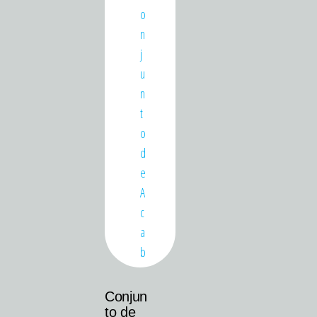
Conjun
to de