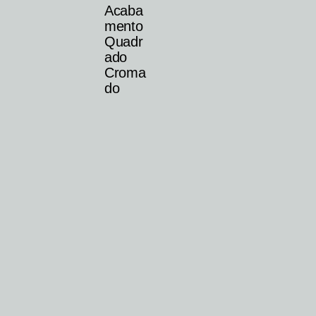
Acaba
mento
Quadr
ado
Croma
do