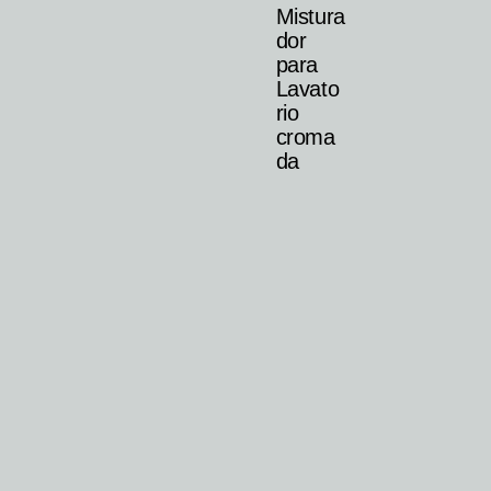
Mistura
dor
para
Lavato
rio
croma
da