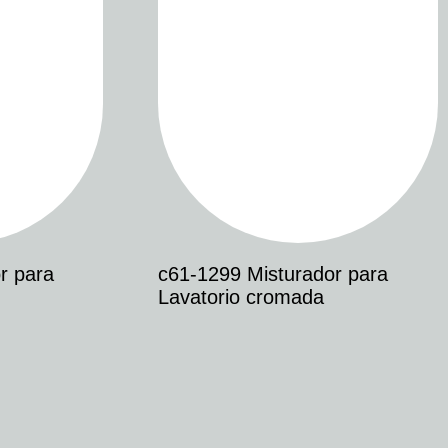
r para
c61-1299 Misturador para
Lavatorio cromada