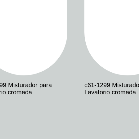
99 Misturador para
c61-1299 Misturado
rio cromada
Lavatorio cromada