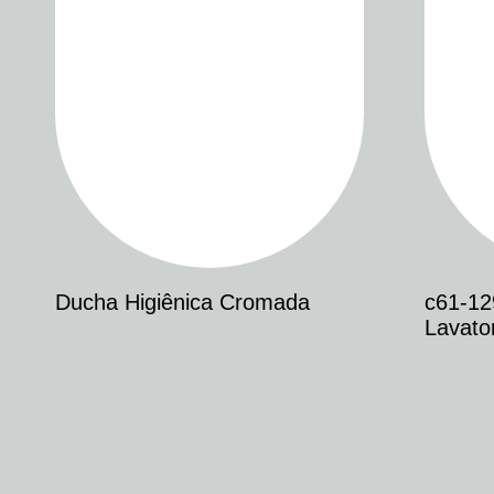
Ducha Higiênica Cromada
c61-12
Lavato