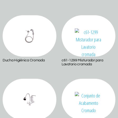
Produtos relacionados
Ducha Higiênica Cromada
c61-1299 Misturador para
Lavatorio cromada