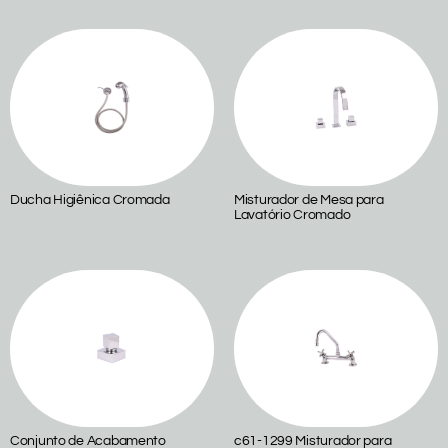
Ducha Higiênica Cromada
Misturador de Mesa para
Lavatório Cromado
Conjunto de Acabamento
c61-1299 Misturador para