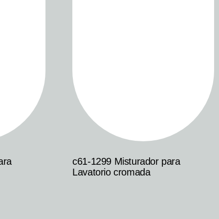
ara
c61-1299 Misturador para
Lavatorio cromada