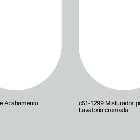
de Acabamento
c61-1299 Misturador p
Lavatorio cromada