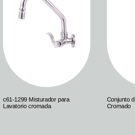
c61-1299 Misturador para
Conjunto 
Lavatorio cromada
Cromado