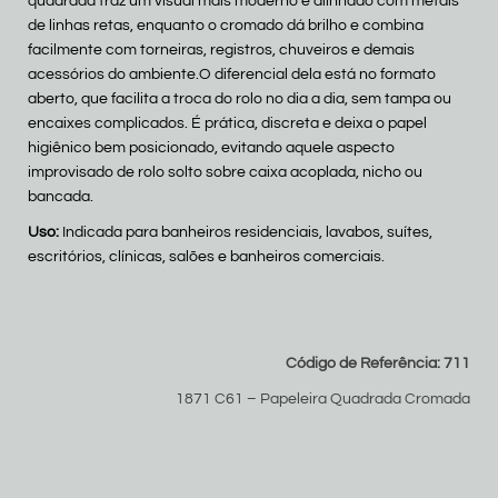
quadrada traz um visual mais moderno e alinhado com metais
de linhas retas, enquanto o cromado dá brilho e combina
facilmente com torneiras, registros, chuveiros e demais
acessórios do ambiente.O diferencial dela está no formato
aberto, que facilita a troca do rolo no dia a dia, sem tampa ou
encaixes complicados. É prática, discreta e deixa o papel
higiênico bem posicionado, evitando aquele aspecto
improvisado de rolo solto sobre caixa acoplada, nicho ou
bancada.
Uso:
Indicada para banheiros residenciais, lavabos, suítes,
escritórios, clínicas, salões e banheiros comerciais.
Código de Referência: 711
1871 C61 – Papeleira Quadrada Cromada