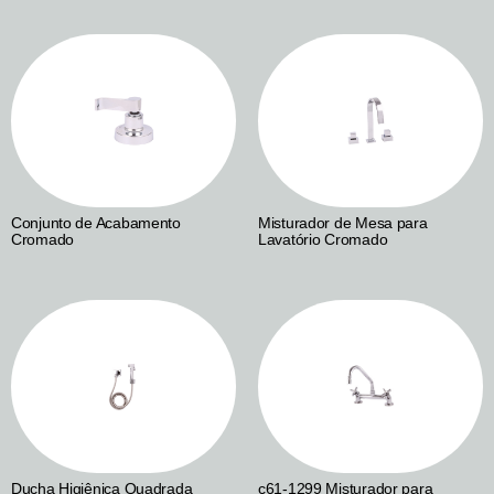
Conjunto de Acabamento
Misturador de Mesa para
Cromado
Lavatório Cromado
Ducha Higiênica Quadrada
c61-1299 Misturador para