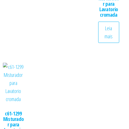
r para
Lavatorio
cromada
Leia
mais
c61-1299
Misturado
r para