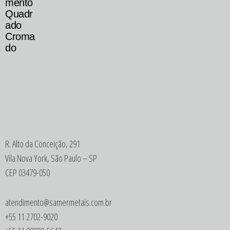
mento
Quadr
ado
Croma
do
R. Alto da Conceição, 291
Vila Nova York, São Paulo – SP
CEP 03479-050
atendimento@samermetais.com.br
+55 11 2702-9020