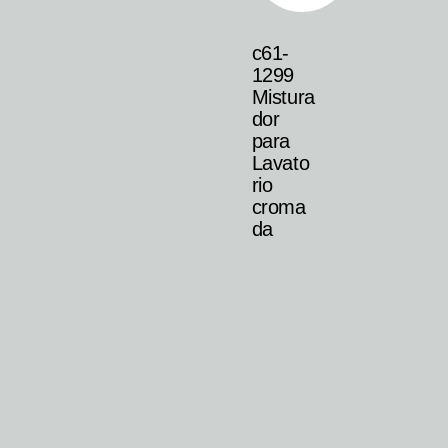
c61-
1299
Mistura
dor
para
Lavato
rio
croma
da